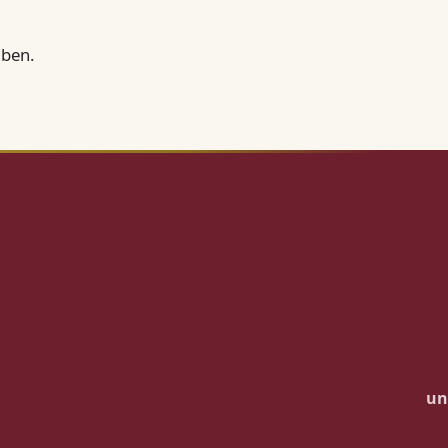
üben.
un