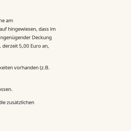
hme am
rauf hingewiesen, dass im
ei ungenügender Deckung
. derzeit 5,00 Euro an,
keiten vorhanden (z.B.
ossen.
ie zusätzlichen