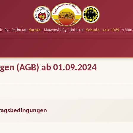
in Ryu Seibukan
Karate
· Matayoshi Ryu Jinbukan
Kobudo
·
seit 1989
in Mün
gen (AGB) ab 01.09.2024
tragsbedingungen