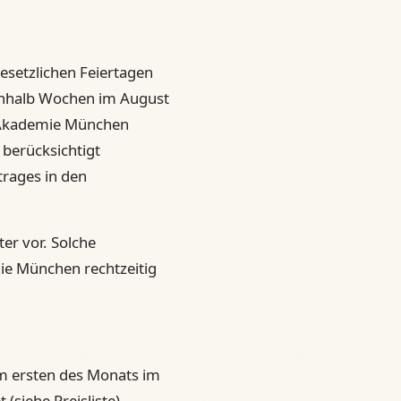
gesetzlichen Feiertagen
einhalb Wochen im August
o Akademie München
 berücksichtigt
trages in den
er vor. Solche
e München rechtzeitig
um ersten des Monats im
siehe Preisliste).