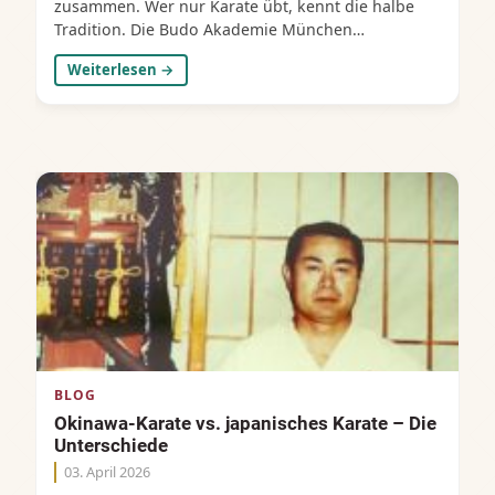
zusammen. Wer nur Karate übt, kennt die halbe
Tradition. Die Budo Akademie München
unterrichtet beides – in einer Tiefe, die in München
Weiterlesen →
einzigartig ist. Was ist Kobudo? Kobudo (古武道 –
„Weg der alten Kampfkunst") bezeichnet die
traditionellen Waffentechniken Okinawas. Die
Wurzeln reichen ins 15. Jahrhundert: Das Tragen
von Waffen war der Bevölkerung der Ryūkyū-Inseln
streng verboten. Ronin und Piraten nutzten dieses
Machtgefälle. Die Antwort der Okinawaner war
pragmatisch – sie verwandelten die Werkzeuge
ihres Alltags in Kampfmittel. Langstäbe,
Handsicheln, Bootspaddel, Dreschflegel. Bauern-
und Fischergerät. Auf Okinawa galt daher der
Grundsatz: „Voraussetzung dafür, ein guter
Karateka zu sein, ist das Beherrschen der Kobudo-
Waffen." Als Funakoshi Gichin 1922 Karate von
BLOG
Okinawa nach Japan brachte, verlor Kobudo auf
Okinawa-Karate vs. japanisches Karate – Die
dem Weg dorthin zunehmend seinen Platz. Was
Unterschiede
auf der Insel selbstverständlich zusammengehörte,
wurde auf dem Festland getrennt. Das Sportkarate
03. April 2026
ohne Waffe setzte sich durch. Die Tradition der